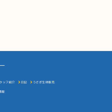
ー
タッフ紹介
日記
うさぎ生体販売
情報