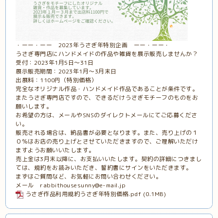
・ーー・ーー 2023年うさぎ年特別企画 ーー・ーー・
うさぎ専門店にハンドメイドの作品や雑貨を展示販売しませんか？
受付：2023年1月5日〜31日
展示販売期間：2023年1月〜3月末日
出展料：1100円（特別価格）
完全なオリジナル作品・ハンドメイド作品であることが条件です。
またうさぎ専門店ですので、できるだけうさぎモチーフのものをお
願いします。
お希望の方は、メールやSNSのダイレクトメールにてご応募くださ
い。
販売される場合は、納品書が必要となります。また、売り上げの１
０％はお店の売り上げとさせていただきますので、ご理解いただけ
ますようお願いいたします。
売上金は3月末以降に、お支払いいたします。契約の詳細につきまし
ては、規約をお読みいただき、誓約書にサインをいただきます。
まずはご質問など、お気軽にお問い合わせください。
メール rabbithousesunny@e-mail.jp
うさぎ作品利用規約うさぎ年特別価格.pdf
(0.1MB)