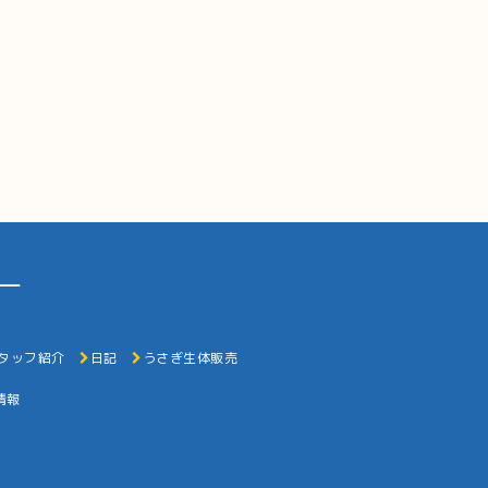
ー
タッフ紹介
日記
うさぎ生体販売
情報