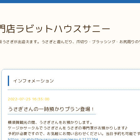
門店ラビットハウスサニー
板うさぎが出迎えます。うさぎと遊んだり、爪切り・ブラッシング・お尻周りの
インフォメーション
2022-07-25 16:35:00
うさぎさんの一時預かりプラン登場！
横須賀観光の間、うさぎさんをお預かりします。
ケージかサークルでうさぎさんをうさぎの専門家がお預かりします♪
予約が必要ですので、お気軽にお問い合わせください。当日予約も可能で
https://rabbithousesunny.com/menu/c1122264