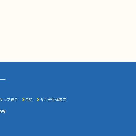
ー
タッフ紹介
日記
うさぎ生体販売
情報